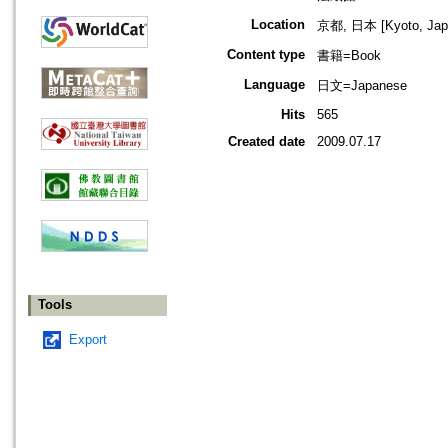
Location
京都, 日本 [Kyoto, Jap
Content type
書籍=Book
Language
日文=Japanese
Hits
565
Created date
2009.07.17
Tools
Export