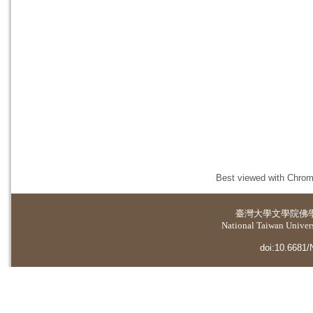
Best viewed with Chrome
臺灣大學
文學院佛
National Taiwan Universi
doi:10.6681