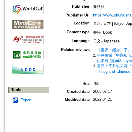
Publisher
春秋社
Publisher Url
https://www.shunjusha.
Location
東京, 日本 [Tokyo, Jap
Content type
書籍=Book
Language
日文=Japanese
Related reviews
〔書評・紹介〕平井俊
平井俊栄『中国般若思想史研究』=
山孝雄 (著)=Maruyama
書評：平井俊栄著『中国般若思
Thought of Chinese -
Hits
798
Tools
Created date
2009.07.17
Modified date
2022.04.21
Export