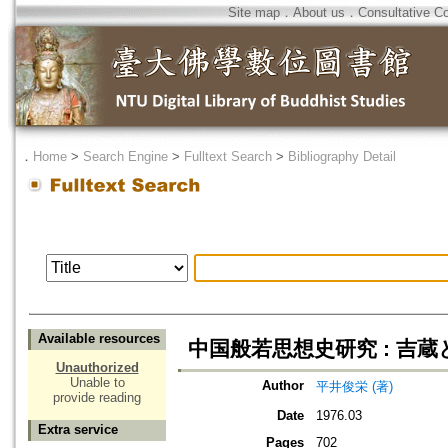
Site map
．
About us
．
Consultative C
．
Home
>
Search Engine
>
Fulltext Search
>
Bibliography Detail
Available resources
中国般若思想史研究 : 吉
Unauthorized
Unable to
Author
平井俊栄 (著)
provide reading
Date
1976.03
Extra service
Pages
702