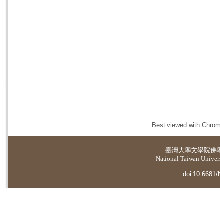
Best viewed with Chrome
臺灣大學
文學院佛
National Taiwan Universi
doi:10.6681