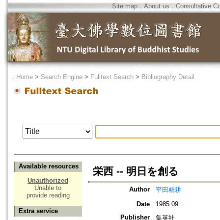
Site map
．
About us
．
Consultative C
．
Home
>
Search Engine
>
Fulltext Search
>
Bibliography Detail
Available resources
栄西 -- 明日を創る
Unauthorized
Unable to
Author
平田精耕
provide reading
Date
1985.09
Extra service
Publisher
集英社