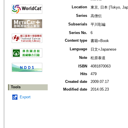
Location
東京, 日本 [Tokyo, Jap
Series
高僧伝
Subserials
平川彰編
Series No.
6
Content type
書籍=Book
Language
日文=Japanese
Note
松原泰道
ISBN
4081870063
Hits
479
Created date
2009.07.17
Tools
Modified date
2014.05.23
Export