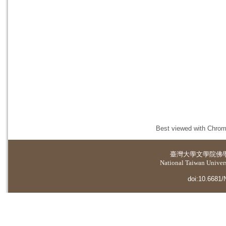
Best viewed with Chrome
臺灣大學
文學院佛
National Taiwan Universi
doi:10.6681