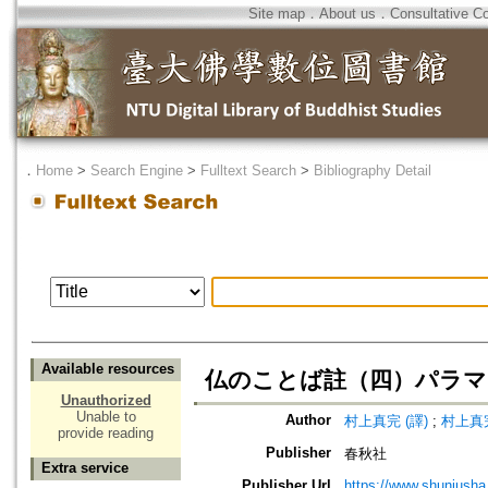
Site map
．
About us
．
Consultative C
．
Home
>
Search Engine
>
Fulltext Search
>
Bibliography Detail
Available resources
仏のことば註（四）パラマ
Unauthorized
Unable to
Author
村上真完 (譯)
;
村上真完
provide reading
Publisher
春秋社
Extra service
Publisher Url
https://www.shunjusha.