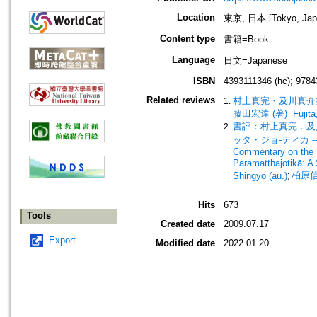
Location
東京, 日本 [Tokyo, Jap
Content type
書籍=Book
Language
日文=Japanese
ISBN
4393111346 (hc); 9784
Related reviews
村上真完・及川真介
藤田宏達 (著)=Fujita, 
書評：村上真完．及川真
ッタ・ジョ-ティカ -- 研究
Commentary on the 
Paramatthajotikā: A
柏原信行 
Shingyo (au.)
;
Hits
673
Tools
Created date
2009.07.17
Export
Modified date
2022.01.20