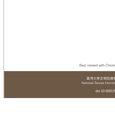
Best viewed with Chrome
臺灣大學
文學院佛
National Taiwan Universi
doi:10.6681