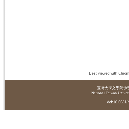
Best viewed with Chrome
臺灣大學
文學院佛
National Taiwan Universi
doi:10.6681