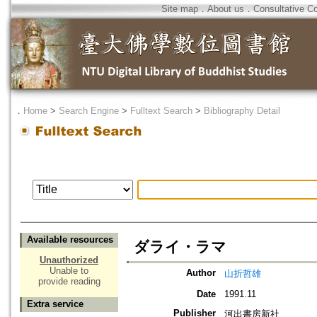
Site map
．
About us
．
Consultative C
．
Home
>
Search Engine
>
Fulltext Search
>
Bibliography Detail
Available resources
ダライ・ラマ
Unauthorized
Unable to
Author
山折哲雄
provide reading
Date
1991.11
Extra service
Publisher
河出書房新社