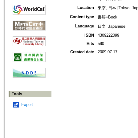
Location
東京, 日本 [Tokyo, Jap
Content type
書籍=Book
Language
日文=Japanese
ISBN
4309222099
Hits
580
Created date
2009.07.17
Tools
Export