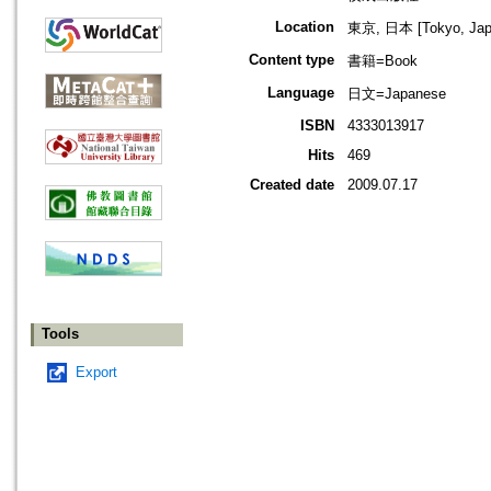
Location
東京, 日本 [Tokyo, Jap
Content type
書籍=Book
Language
日文=Japanese
ISBN
4333013917
Hits
469
Created date
2009.07.17
Tools
Export