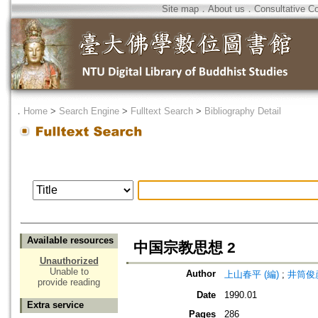
Site map
．
About us
．
Consultative C
．
Home
>
Search Engine
>
Fulltext Search
>
Bibliography Detail
Available resources
中国宗教思想 2
Unauthorized
Unable to
Author
上山春平 (編)
;
井筒俊彦
provide reading
Date
1990.01
Extra service
Pages
286