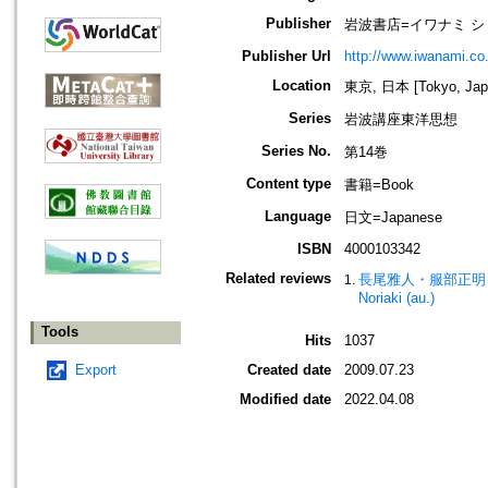
Publisher
岩波書店=イワナミ シ
Publisher Url
http://www.iwanami.co.
Location
東京, 日本 [Tokyo, Jap
Series
岩波講座東洋思想
Series No.
第14巻
Content type
書籍=Book
Language
日文=Japanese
ISBN
4000103342
Related reviews
長尾雅人・服部正明
Noriaki (au.)
Tools
Hits
1037
Export
Created date
2009.07.23
Modified date
2022.04.08