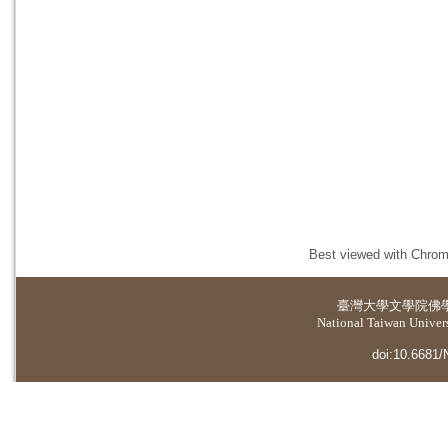
Best viewed with Chrome
臺灣大學
文學院佛
National Taiwan Universi
doi:10.6681