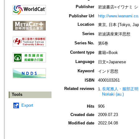
Publisher
岩波書店=イワナミ シ
Publisher Url
http://www.iwanami.co.
Location
東京, 日本 [Tokyo, Jap
Series
岩波講座東洋思想
Series No.
第6巻
Content type
書籍=Book
Language
日文=Japanese
Keyword
インド思想
ISBN
4000103261
Related reviews
長尾雅人・服部正明
Noriaki (au.)
Tools
Export
Hits
906
Created date
2009.07.23
Modified date
2022.04.08