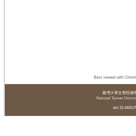
Best viewed with Chrome
臺灣大學
文學院佛
National Taiwan Universi
doi:10.6681