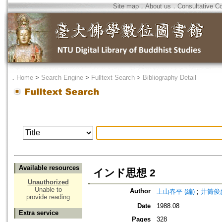
Site map
．
About us
．
Consultative C
．
Home
>
Search Engine
>
Fulltext Search
>
Bibliography Detail
Available resources
インド思想 2
Unauthorized
Unable to
Author
上山春平 (編)
;
井筒俊彦
provide reading
Date
1988.08
Extra service
Pages
328