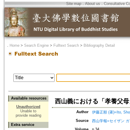
Site map
．
About us
．
Consultative C
．
Home
>
Search Engine
>
Fulltext Search
>
Bibliography Detail
Available resources
西山義における「孝養父母
Unauthorized
Unable to
Author
伊藤正順 (著)=Ito, Shoju
provide reading
Source
西山学報=セイザン 
Extra service
Volume
n.34