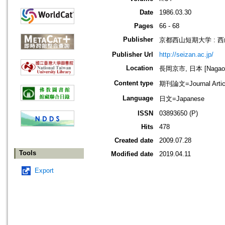
Date
1986.03.30
Pages
66 - 68
Publisher
京都西山短期大学 : 
Publisher Url
http://seizan.ac.jp/
Location
長岡京市, 日本 [Nagaoka
Content type
期刊論文=Journal Artic
Language
日文=Japanese
ISSN
03893650 (P)
Hits
478
Created date
2009.07.28
Tools
Modified date
2019.04.11
Export