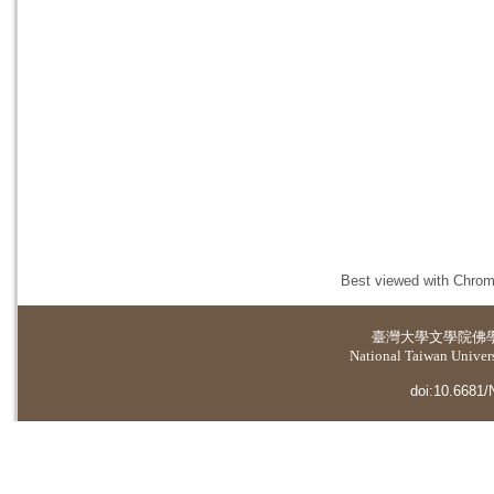
Best viewed with Chrome
臺灣大學
文學院佛
National Taiwan Universi
doi:10.6681