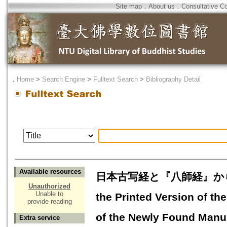
Site map
．
About us
．
Consultative C
．
Home
>
Search Engine
>
Fulltext Search
>
Bibliography Detail
Available resources
日本古写経と『八師経』から見た
Unauthorized
Unable to
the Printed Version of th
provide reading
of the Newly Found Manus
Extra service