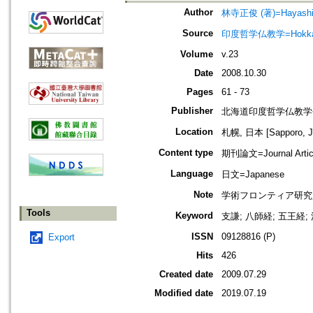
Author
林寺正俊 (著)=Hayashide
Source
印度哲学仏教学=Hokkaido jo
Volume
v.23
Date
2008.10.30
Pages
61 - 73
Publisher
北海道印度哲学仏教学
Location
札幌, 日本 [Sapporo, J
Content type
期刊論文=Journal Artic
Language
日文=Japanese
Note
学術フロンティア研究
Tools
Keyword
支謙; 八師経; 五王経
ISSN
09128816 (P)
Export
Hits
426
Created date
2009.07.29
Modified date
2019.07.19