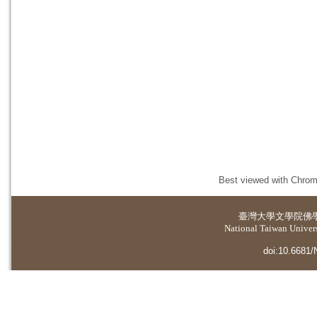
Best viewed with Chrome
臺灣大學
文學院佛
National Taiwan Universi
doi:10.6681