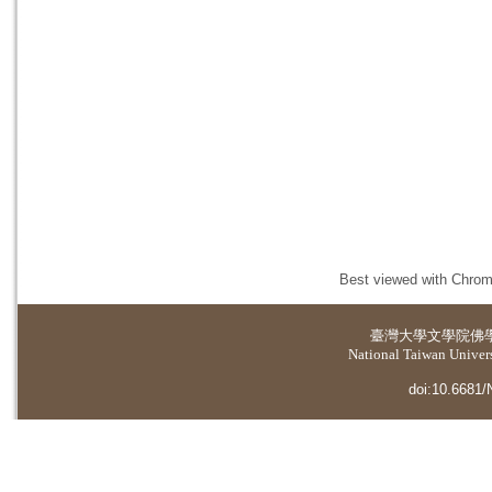
Best viewed with Chrome
臺灣大學
文學院佛
National Taiwan Universi
doi:10.6681