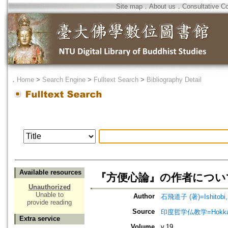
Site map
．
About us
．
Consultative C
．
Home
>
Search Engine
>
Fulltext Search
>
Bibliography Detail
Available resources
『方便心論』の作者について=Who i
Unauthorized
Unable to
Author
石飛道子 (著)=Ishitobi, M
provide reading
Source
印度哲学仏教学=Hokkaido jo
Extra service
Volume
v.19