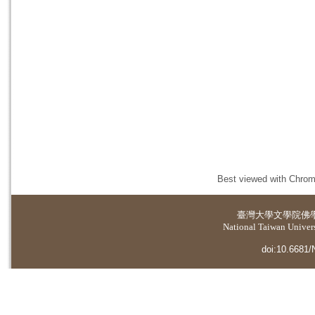
Best viewed with Chrome
臺灣大學
文學院佛
National Taiwan Universi
doi:10.6681