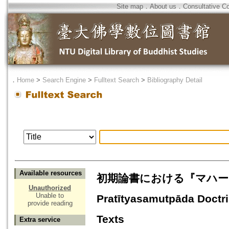
Site map
．
About us
．
Consultative C
．
Home
>
Search Engine
>
Fulltext Search
>
Bibliography Detail
Available resources
初期論書における『マハーニダ
Unauthorized
Unable to
Pratītyasamutpāda Doctri
provide reading
Texts
Extra service