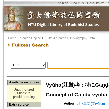
Site map
．
About us
．
Consultative C
．
Home
>
Search Engine
>
Fulltext Search
>
Bibliography Detail
Available resources
Vyūha(荘厳)考 : 特にGaṇḍa
Unauthorized
Unable to
Concept of Gaṇḍa-vyūha
provide reading
Author
村上真完 (著)=Murakami,
Extra service