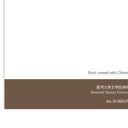
Best viewed with Chrome
臺灣大學
文學院佛
National Taiwan Universi
doi:10.6681