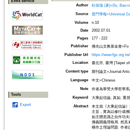
Extra service
Author
杜保瑞 (著)=Du, Bao-ray
Source
普門學報=Universal Gate
Volume
n.10
Date
2002.07.01
Pages
177 - 222
Publisher
佛光山文教基金會=Fo Guang 
Publisher Url
https://www.fgs.org.tw/
Location
臺北市, 臺灣 [Taipei shi
Content type
期刊論文=Journal Artic
Language
中文=Chinese
Note
作者為華梵大學哲學系
Tools
Keyword
大乘起信論; 真如; 熏習;
Export
Abstract
本文就《大乘起信論》
主旨，實為以修行成佛
如主體意識之自作功夫
佛義開義理格局. 然
構作之理論問題. 作