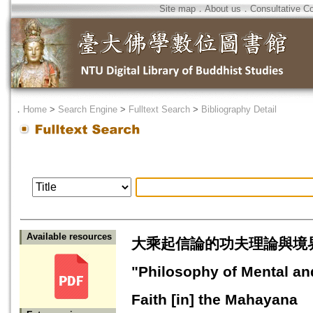
Site map
．
About us
．
Consultative C
．
Home
>
Search Engine
>
Fulltext Search
>
Bibliography Detail
Available resources
大乘起信論的功夫理論與境界哲學="Th
"Philosophy of Mental and
Faith [in] the Mahayana