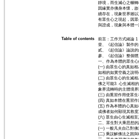
靜境，而生滅心之輾轉
因緣實亦佛身本懷，故
續存在，現象世界雖以
有眾生心之現起，因眾
與證成，現象與本體一
Table of contents
前言：工作方式緒論 1
壹、《起信論》製作的目
貳、《起信論》論說的綱
參、《起信論》整個體系
一、作為本體的眾生心
(一) 由眾生心的真如
如相的如實空義之說明4
(二) 由眾生心的生滅
佛之可能3. 心生滅相
象界流轉時的主體境界狀
(三) 由熏習作用使眾
(四) 真如本體在熏習
(五) 作為本體的心真
成佛者如何顯現其救度眾
(六) 眾生由心生滅相至
二、眾生對大乘思想的
(一) 一般凡夫自己對
(二) 乘誤解佛法之因與