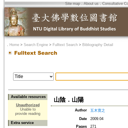
Site map
．
About us
．
Consultative C
．
Home
>
Search Engine
>
Fulltext Search
>
Bibliography Detail
Available resources
山陰．山陽
Unauthorized
Unable to
Author
五木寛之
provide reading
Date
2009.04
Extra service
Pages
271