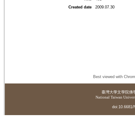
Created date
2009.07.30
Best viewed with Chrome
臺灣大學
文學院佛
National Taiwan Universi
doi:10.6681