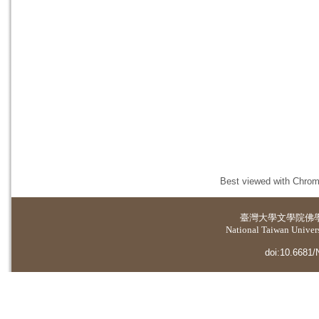
Best viewed with Chrome
臺灣大學
文學院佛
National Taiwan Universi
doi:10.6681