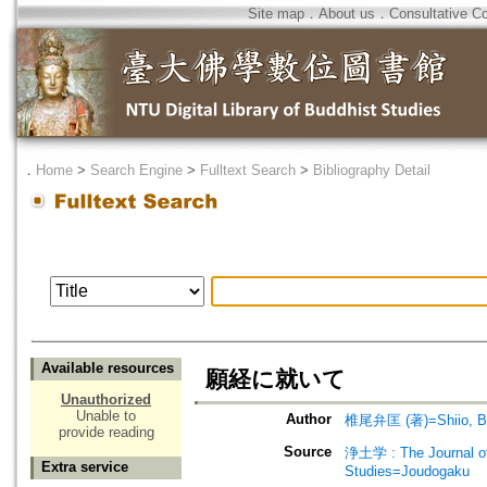
Site map
．
About us
．
Consultative C
．
Home
>
Search Engine
>
Fulltext Search
>
Bibliography Detail
Available resources
願経に就いて
Unauthorized
Unable to
Author
椎尾弁匡 (著)=Shiio, Be
provide reading
Source
浄土学 : The Journal 
Extra service
Studies=Joudogaku