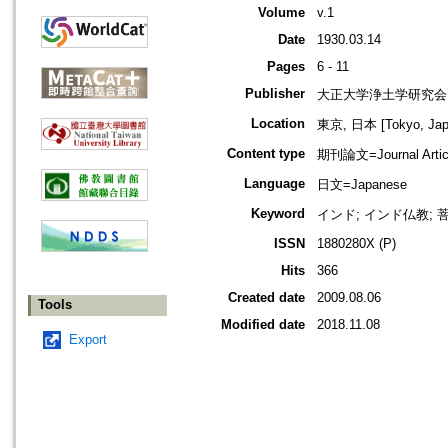
Volume
v.1
Date
1930.03.14
Pages
6 - 11
Publisher
大正大学浄土学研究会
Location
東京, 日本 [Tokyo, Jap
Content type
期刊論文=Journal Artic
Language
日文=Japanese
Keyword
インド; インド仏教; 
ISSN
1880280X (P)
Hits
366
Created date
2009.08.06
Tools
Modified date
2018.11.08
Export