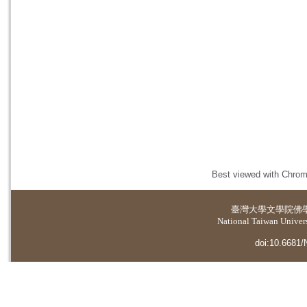
Best viewed with Chrome
臺灣大學
文學院佛
National Taiwan Universi
doi:10.6681