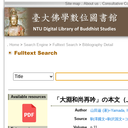
Site map
．
About us
．
Consultative C
．
Home
>
Search Engine
>
Fulltext Search
>
Bibliography Detail
Available resources
「大淵和尚再吟」の本文（上
Author
山田巌 (著)=Yamada, Iw
Source
駒澤國文=駒沢国文=コ
Volume
n.11