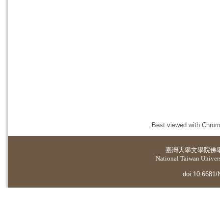
Best viewed with Chrome
臺灣大學
文學院佛
National Taiwan Universi
doi:10.6681