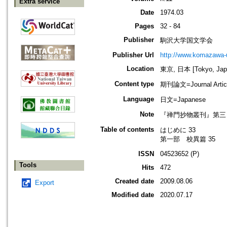
Extra service
Date
1974.03
Pages
32 - 84
Publisher
駒沢大学国文学会
Publisher Url
http://www.komazawa-u
Location
東京, 日本 [Tokyo, Jap
Content type
期刊論文=Journal Artic
Language
日文=Japanese
Note
『禅門抄物叢刊』第三
Table of contents
はじめに 33
第一部 校異篇 35
ISSN
04523652 (P)
Tools
Hits
472
Created date
2009.08.06
Export
Modified date
2020.07.17