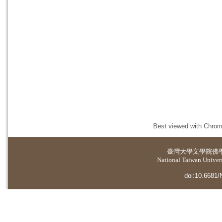
Best viewed with Chrome
臺灣大學
文學院佛
National Taiwan Universi
doi:10.6681