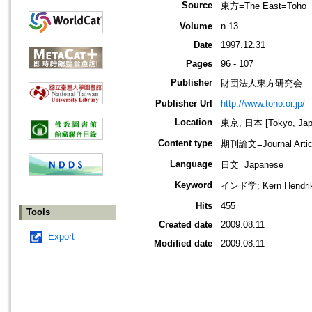
Source
東方=The East=Toho
Volume
n.13
Date
1997.12.31
Pages
96 - 107
Publisher
財団法人東方研究会
Publisher Url
http://www.toho.or.jp/
Location
東京, 日本 [Tokyo, Jap
Content type
期刊論文=Journal Artic
Language
日文=Japanese
Keyword
インド学; Kern Hen
Hits
455
Tools
Created date
2009.08.11
Export
Modified date
2009.08.11