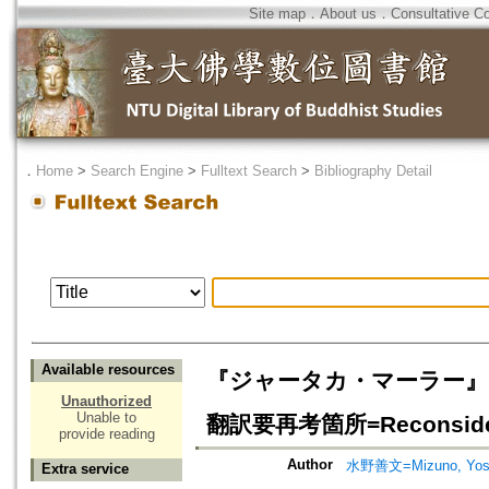
Site map
．
About us
．
Consultative C
．
Home
>
Search Engine
>
Fulltext Search
>
Bibliography Detail
Available resources
『ジャータカ・マーラー』(講
Unauthorized
Unable to
翻訳要再考箇所=Reconsiderati
provide reading
Author
水野善文=Mizuno, Yosh
Extra service