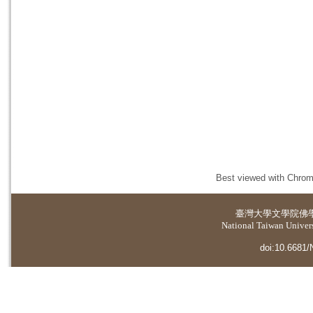
Best viewed with Chrome
臺灣大學
文學院佛
National Taiwan Universi
doi:10.6681