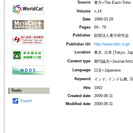
Source
東方=The East=Toho
Volume
n.14
Date
1999.03.29
Pages
69 - 79
Publisher
財団法人東方研究会
Publisher Url
http://www.toho.or.jp/
Location
東京, 日本 [Tokyo, Jap
Content type
期刊論文=Journal Artic
Language
日文=Japanese
Keyword
インド; インド仏教; 
Hits
1002
Tools
Created date
2009.08.11
Export
Modified date
2009.08.11