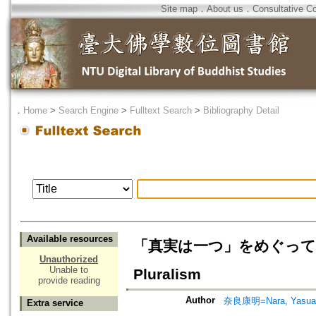
Site map
．
About us
．
Consultative C
．
Home
>
Search Engine
>
Fulltext Search
>
Bibliography Detail
Available resources
「真実は一つ」をめぐって -- 宗教
Unauthorized
Unable to
Pluralism
provide reading
Author
奈良康明=Nara, Yasua
Extra service