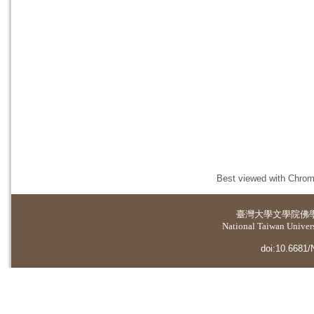
Best viewed with Chrome
臺灣大學
文學院佛
National Taiwan Universi
doi:10.6681