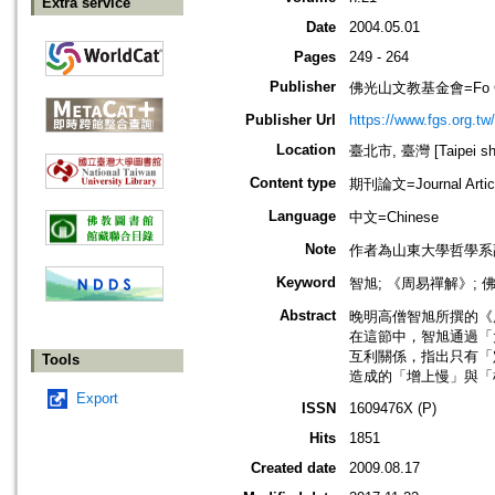
Extra service
Date
2004.05.01
Pages
249 - 264
Publisher
佛光山文教基金會=Fo Guang 
Publisher Url
https://www.fgs.org.tw/
Location
臺北市, 臺灣 [Taipei shi
Content type
期刊論文=Journal Artic
Language
中文=Chinese
Note
作者為山東大學哲學系
Keyword
智旭; 《周易禪解》; 佛教
Abstract
晚明高僧智旭所撰的《
在這節中，智旭通過「
互利關係，指出只有「
Tools
造成的「增上慢」與「
Export
ISSN
1609476X (P)
Hits
1851
Created date
2009.08.17