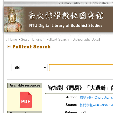
Site map
．
About us
．
Consultative C
．
Home
>
Search Engine
>
Fulltext Search
>
Bibliography Detail
Available resources
智旭對《周易》「大過卦」
Author
陳堅 (著)=Chen, Jian (a
Source
普門學報=Universal Gate
Volume
n.21