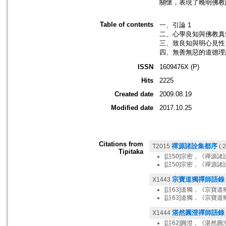
關懷，表現了晚明佛教
Table of contents
一、引論 1
二、心學良知與佛教真知
三、致良知與明心見性 
四、無善無惡的道德理想
ISSN
1609476X (P)
Hits
2225
Created date
2009.08.19
Modified date
2017.10.25
Citations from
禪源諸詮集都序
T2015
( 2
Tipitaka
[註50]宗密，《禪源
[註50]宗密，《禪源
宗寶道獨禪師語錄
X1443
[註63]道獨，《宗寶
[註63]道獨，《宗寶
湛然圓澄禪師語錄
X1444
[註62]圓澄，《湛然