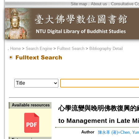
Site map
．
About us
．
Consultative C
．
Home
>
Search Engine
>
Fulltext Search
>
Bibliography Detail
Available resources
心學流變與晚明佛教復興的經世取向=Th
to Management in Late 
Author
陳永革 (著)=Chen, Yung-