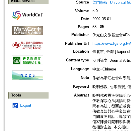
Extra service
Source
普門學報=Universal Gate
Volume
n.9
Date
2002.05.01
Pages
53 - 85
Publisher
佛光山文教基金會=Fo Guang 
Publisher Url
https://www.fgs.org.tw/
Location
臺北市, 臺灣 [Taipei shi
Content type
期刊論文=Journal Artic
Language
中文=Chinese
Note
作者為浙江社會科學院
Keyword
晚明佛教; 心學流變; 
Tools
Abstract
晚明佛教思潮與陽明心
佛教禪宗心法與陽明良
Export
間有為法，從而超越良
佛教真知與心學良知在
門間展開對話，導致了
儒家陣營對陽明學與佛
德相對主義. 本文指