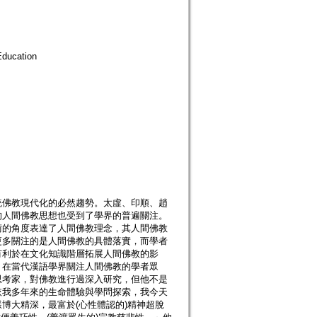
ducation
統佛教現代化的必然趨勢。太虛、印順、趙
的人間佛教思想也受到了學界的普遍關注。
術的角度表達了人間佛教理念，其人間佛教
更多關注的是人間佛教的具體落實，而學者
有利於在文化知識階層拓展人間佛教的影
。在當代漢語學界關注人間佛教的學者眾
思考家，對佛教進行過深入研究，但他不是
依我多年來的生命體驗與學問探索，我今天
博大精深，最富於(心性體認的)精神超脫