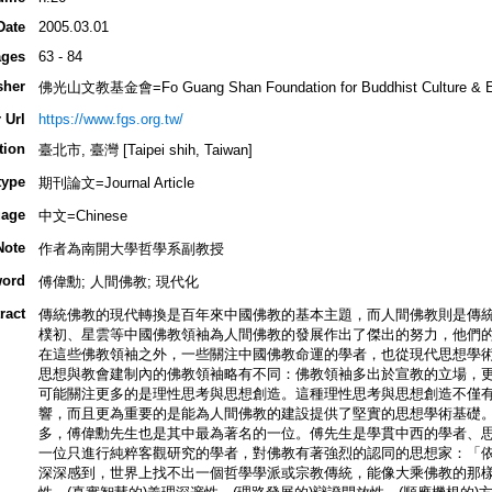
Date
2005.03.01
ges
63 - 84
sher
佛光山文教基金會=Fo Guang Shan Foundation for Buddhist Culture & E
 Url
https://www.fgs.org.tw/
tion
臺北市, 臺灣 [Taipei shih, Taiwan]
type
期刊論文=Journal Article
age
中文=Chinese
Note
作者為南開大學哲學系副教授
ord
傅偉勳; 人間佛教; 現代化
ract
傳統佛教的現代轉換是百年來中國佛教的基本主題，而人間佛教則是傳
樸初、星雲等中國佛教領袖為人間佛教的發展作出了傑出的努力，他們
在這些佛教領袖之外，一些關注中國佛教命運的學者，也從現代思想學
思想與教會建制內的佛教領袖略有不同：佛教領袖多出於宣教的立場，
可能關注更多的是理性思考與思想創造。這種理性思考與思想創造不僅
響，而且更為重要的是能為人間佛教的建設提供了堅實的思想學術基礎
多，傅偉勳先生也是其中最為著名的一位。傅先生是學貫中西的學者、
一位只進行純粹客觀研究的學者，對佛教有著強烈的認同的思想家：「
深深感到，世界上找不出一個哲學學派或宗教傳統，能像大乘佛教的那樣