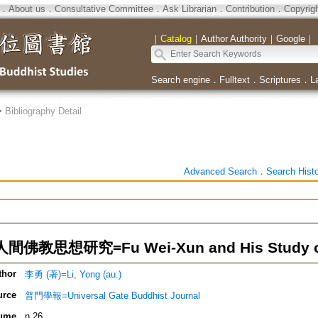
．
About us
．
Consultative Committee
．
Ask Librarian
．
Contribution
．
Copyrig
｜
Catalog
｜
Author Authority
｜
Google
｜
Search engine
．
Fulltext
．
Scriptures
．
L
>
Bibliography Detail
Advanced Search
．
Search Hist
教思想研究=Fu Wei-Xun and His Study on 
thor
李勇 (著)=Li, Yong (au.)
urce
普門學報=Universal Gate Buddhist Journal
ume
n.26