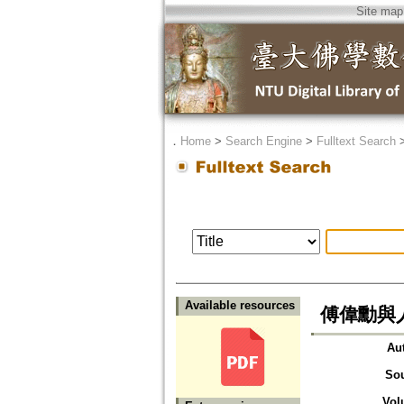
Site map
．
Home
>
Search Engine
>
Fulltext Search
Available resources
傅偉勳與人間佛
Au
So
Vol