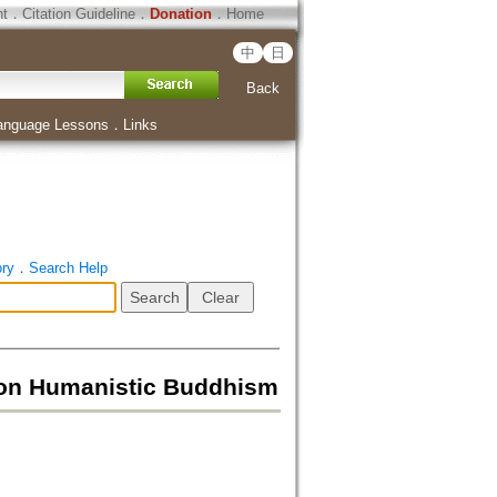
ht
．
Citation Guideline
．
Donation
．
Home
中
日
Back
anguage Lessons
．
Links
ory
．
Search Help
Humanistic Buddhism