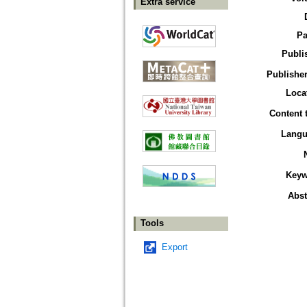
Extra service
Pa
Publi
Publisher
Loca
Content 
Langu
Keyw
Abst
Tools
Export