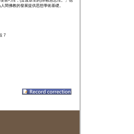
方便善巧性，(普渡眾生的)宗教慈悲性。」他
為人間佛教的發展提供思想學術基礎。
 7