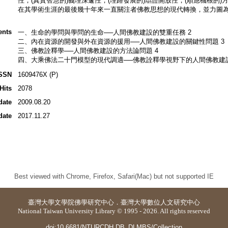
性，(真實智慧的)義理深邃性，(理路發展的)辯證開放性，(順應機根的)
在其學術生涯的最後幾十年來一直關注者佛教思想的現代轉換，並力圖
ents
一、生命的學問與學問的生命──人間佛教建設的雙重任務 2
二、內在資源的開發與外在資源的援用──人間佛教建設的關鍵性問題 3
三、佛教詮釋學──人間佛教建設的方法論問題 4
四、大乘佛法二十門模型的現代調適──佛教詮釋學視野下的人間佛教建設
SSN
1609476X (P)
Hits
2078
date
2009.08.20
date
2017.11.27
Best viewed with Chrome, Firefox, Safari(Mac) but not supported IE
臺灣大學
文學院佛學研究中心
．
臺灣大學數位人文研究中心
National Taiwan University Library © 1995 - 2026. All rights reserved
doi:10.6681/NTURCDH.DB_DLMBS/Collection