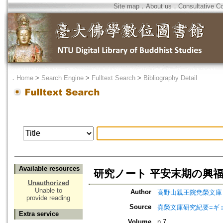
Site map
．
About us
．
Consultative C
．
Home
>
Search Engine
>
Fulltext Search
>
Bibliography Detail
Available resources
研究ノート 平安末期の興福
Unauthorized
Unable to
Author
高野山親王院尭榮文庫 
provide reading
Source
堯榮文庫研究紀要=ギョ
Extra service
Volume
n.7