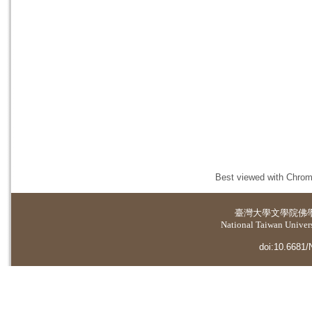
Best viewed with Chrome
臺灣大學
文學院佛
National Taiwan Universi
doi:10.6681