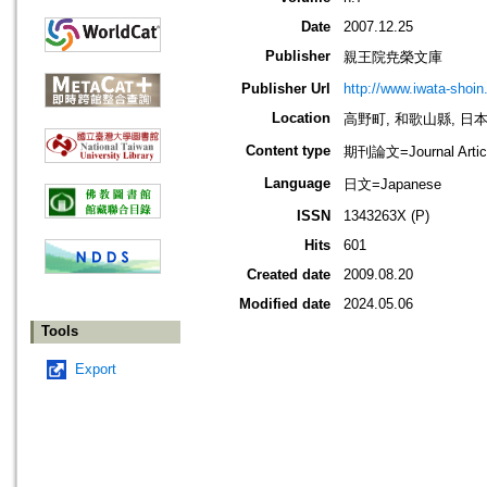
Date
2007.12.25
Publisher
親王院尭榮文庫
Publisher Url
http://www.iwata-shoin
Location
高野町, 和歌山縣, 日本 [Ko
Content type
期刊論文=Journal Artic
Language
日文=Japanese
ISSN
1343263X (P)
Hits
601
Created date
2009.08.20
Modified date
2024.05.06
Tools
Export