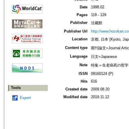
Date
1998.02
Pages
118 - 129
Publisher
法藏館
Publisher Url
http://www.hozokan.co.
Location
京都, 日本 [Kyoto, Jap
Content type
期刊論文=Journal Artic
Language
日文=Japanese
Note
特集＝生老病死の哲学 
ISSN
09160124 (P)
Hits
616
Tools
Created date
2009.08.20
Modified date
2019.11.12
Export