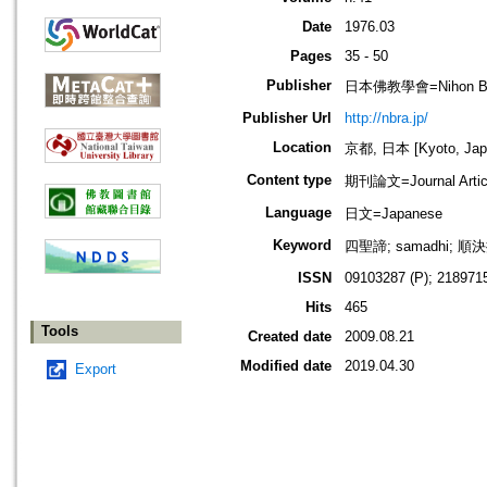
Date
1976.03
Pages
35 - 50
Publisher
日本佛教學會=Nihon Buddh
Publisher Url
http://nbra.jp/
Location
京都, 日本 [Kyoto, Jap
Content type
期刊論文=Journal Artic
Language
日文=Japanese
Keyword
四聖諦; samadhi; 
ISSN
09103287 (P); 2189715
Hits
465
Tools
Created date
2009.08.21
Modified date
2019.04.30
Export