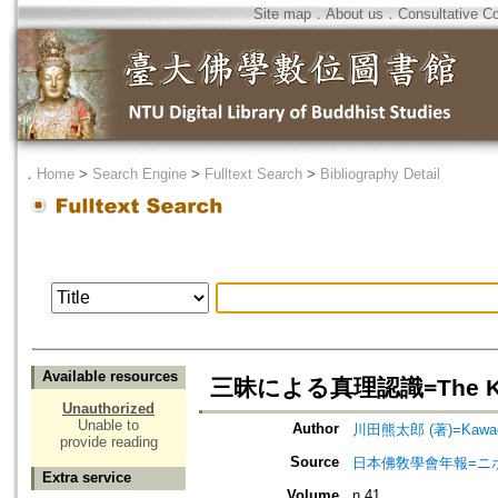
Site map
．
About us
．
Consultative C
．
Home
>
Search Engine
>
Fulltext Search
>
Bibliography Detail
Available resources
三昧による真理認識=The Knowl
Unauthorized
Unable to
Author
川田熊太郎 (著)=Kawada,
provide reading
Source
日本佛敎學會年報=ニホン ブッキ
Extra service
Volume
n.41