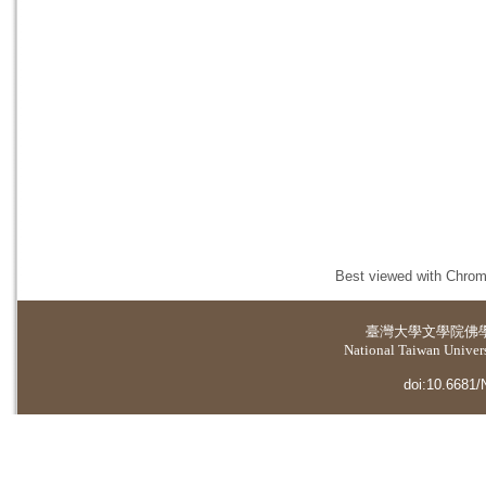
Best viewed with Chrome
臺灣大學
文學院佛
National Taiwan Universi
doi:10.6681