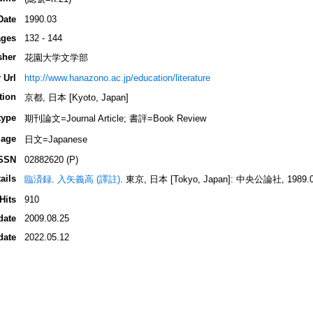
Date
1990.03
ges
132 - 144
sher
花園大学文学部
 Url
http://www.hanazono.ac.jp/education/literature
tion
京都, 日本 [Kyoto, Japan]
type
期刊論文=Journal Article; 書評=Book Review
age
日文=Japanese
SSN
02882620 (P)
ails
臨済録
.
入矢義高 (譯註)
. 東京, 日本 [Tokyo, Japan]: 中央公論社, 1989.01
Hits
910
date
2009.08.25
date
2022.05.12