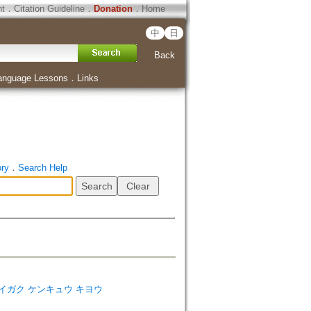
ht
．
Citation Guideline
．
Donation
．
Home
中
日
Back
anguage Lessons
．
Links
ory
．
Search Help
ナゾノ ダイガク ケンキュウ キヨウ