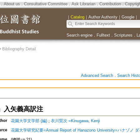
．
About us
．
Consultative Committee
．
Ask Librarian
．
Contribution
．
Copyrig
｜
Catalog
｜
Author Authority
｜
Google
｜
Search engine
．
Fulltext
．
Scriptures
．
L
>
Bibliography Detail
Advanced Search
．
Search Hist
」入矢義高訳注
thor
花園大学文学部 (編)
;
衣川賢次 =Kinugawa, Kenji
urce
花園大学研究紀要=Annual Report of Hanazono University=ハ
ume
(總號=n.21)