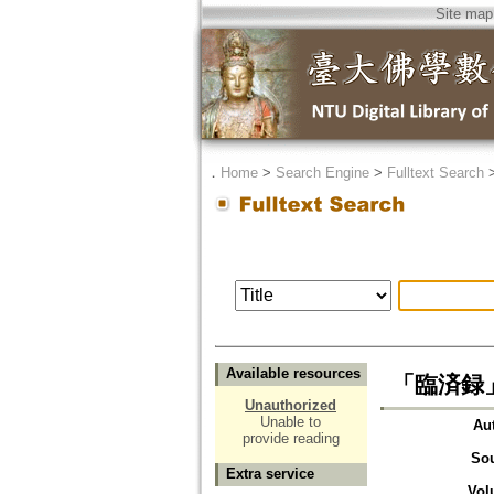
Site map
．
Home
>
Search Engine
>
Fulltext Search
Available resources
「臨済録
Unauthorized
Unable to
Au
provide reading
So
Extra service
Vol