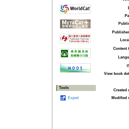
Pa
Publi
Publisher
Loca
Content 
Langu
I
View book det
Tools
Created 
Export
Modified 