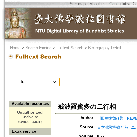
Site map
．
About us
．
Consultative C
．
Home
>
Search Engine
>
Fulltext Search
>
Bibliography Detail
Available resources
戒波羅蜜多の二行相
Unauthorized
Unable to
Author
川田熊太郎 (著)=Kawada,
provide reading
Source
日本佛敎學會年報=ニホン ブッキ
Extra service
Volume
n.27