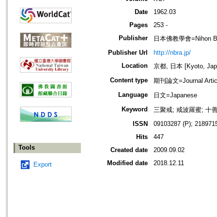
Date
1962.03
Pages
253 -
Publisher
日本佛教學會=Nihon Buddh
Publisher Url
http://nbra.jp/
Location
京都, 日本 [Kyoto, Jap
Content type
期刊論文=Journal Artic
Language
日文=Japanese
Keyword
三聚戒; 戒波羅蜜; 十
ISSN
09103287 (P); 2189715
Hits
447
Tools
Created date
2009.09.02
Modified date
2018.12.11
Export