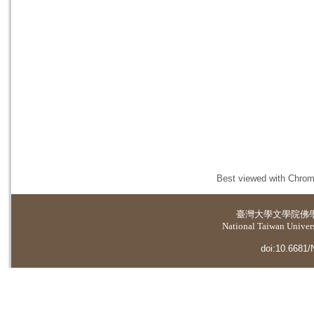
Best viewed with Chrome
臺灣大學
文學院佛
National Taiwan Universi
doi:10.6681