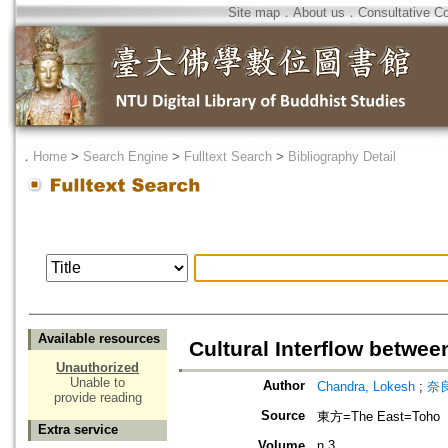
Site map
．
About us
．
Consultative C
．
Home
>
Search Engine
>
Fulltext Search
>
Bibliography Detail
Available resources
Cultural Interflow b
Unauthorized
Unable to
Author
Chandra, Lokesh
;
奈良
provide reading
Source
東方=The East=Toho
Extra service
Volume
n.3