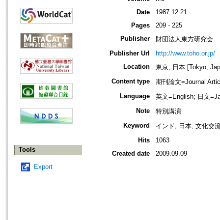
Date
1987.12.21
Pages
209 - 225
Publisher
財団法人東方研究会
Publisher Url
http://www.toho.or.jp/
Location
東京, 日本 [Tokyo, Jap
Content type
期刊論文=Journal Artic
Language
英文=English; 日文=Ja
Note
特別講演
Keyword
インド; 日本; 文化交
Hits
1063
Tools
Created date
2009.09.09
Export