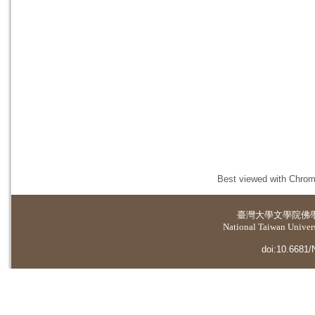
Best viewed with Chrome
臺灣大學
文學院佛
National Taiwan Universi
doi:10.6681