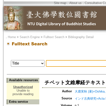
Site map
．
About us
．
Consultative C
．
Home
>
Search Engine
>
Fulltext Search
>
Bibliography Detail
Available resources
チベット文維摩経テキスト=Tibeta
Unauthorized
Unable to
Author
大鹿実秋 (著)=Oshika, J
provide reading
Source
インド古典研究=Acta I
Extra service
Volume
n.1