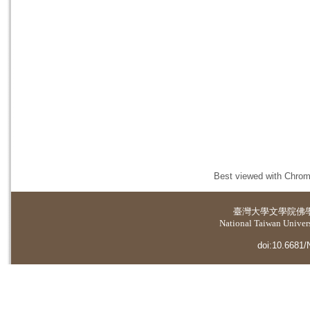
Best viewed with Chrome
臺灣大學
文學院佛
National Taiwan Universi
doi:10.6681