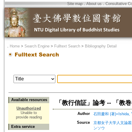
Site map
．
About us
．
Consultative C
．
Home
>
Search Engine
>
Fulltext Search
>
Bibliography Detail
Available resources
「教行信証」論考 -- 「教巻
Unauthorized
Unable to
Author
石田慶和 (著)=Ishida, Yo
provide reading
Source
京都女子大学人文論叢=Kyot
Extra service
ンソウ