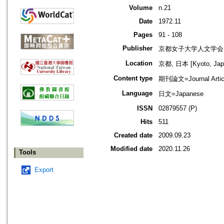
Volume
n.21
Date
1972.11
Pages
91 - 108
Publisher
京都女子大学人文学会
Location
京都, 日本 [Kyoto, Jap
Content type
期刊論文=Journal Artic
Language
日文=Japanese
ISSN
02879557 (P)
Hits
511
Created date
2009.09.23
Modified date
2020.11.26
Tools
Export