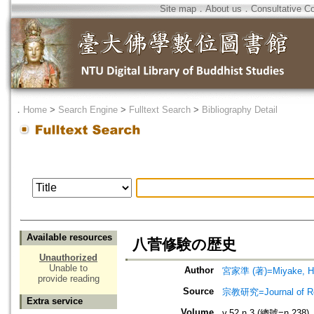
Site map
．
About us
．
Consultative C
．
Home
>
Search Engine
>
Fulltext Search
>
Bibliography Detail
Available resources
八菅修験の歴史
Unauthorized
Unable to
Author
宮家準 (著)=Miyake, Hit
provide reading
Source
宗教研究=Journal of
Extra service
Volume
v.52 n.3 (總號=n.238)