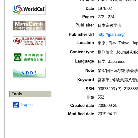
Date
1979.02
Pages
272 - 274
Publisher
日本宗教学会
Publisher Url
http://jpars.org/
Location
東京, 日本 [Tokyo, Jap
Content type
期刊論文=Journal Artic
Language
日文=Japanese
Note
第37回日本宗教学会
Keyword
宮家準; 修験集落八菅山
ISSN
03873293 (P); 2188385
Tools
Hits
552
Export
Created date
2009.09.29
Modified date
2019.04.11