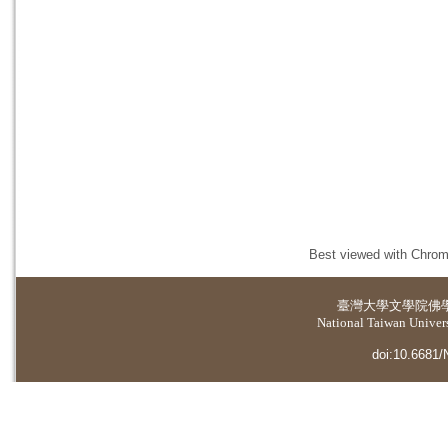
Best viewed with Chrome
臺灣大學
文學院佛
National Taiwan Universi
doi:10.6681