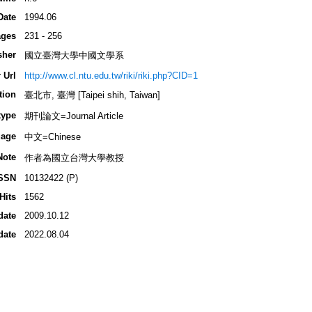
Date
1994.06
ges
231 - 256
sher
國立臺灣大學中國文學系
 Url
http://www.cl.ntu.edu.tw/riki/riki.php?CID=1
tion
臺北市, 臺灣 [Taipei shih, Taiwan]
type
期刊論文=Journal Article
age
中文=Chinese
Note
作者為國立台灣大學教授
SSN
10132422 (P)
Hits
1562
date
2009.10.12
date
2022.08.04