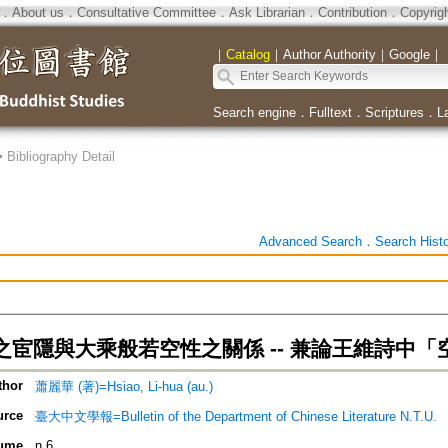
．
About us
．
Consultative Committee
．
Ask Librarian
．
Contribution
．
Copyrig
｜
Catalog
｜
Author Authority
｜
Google
｜
Search engine
．
Fulltext
．
Scriptures
．
L
>
Bibliography Detail
Advanced Search
．
Search Hist
之宦隱與大乘般若空性之關係 -- 兼論王維詩中「
thor
蕭麗華 (著)=Hsiao, Li-hua (au.)
urce
臺大中文學報=Bulletin of the Department of Chinese Literature N.T.U.
ume
n.6