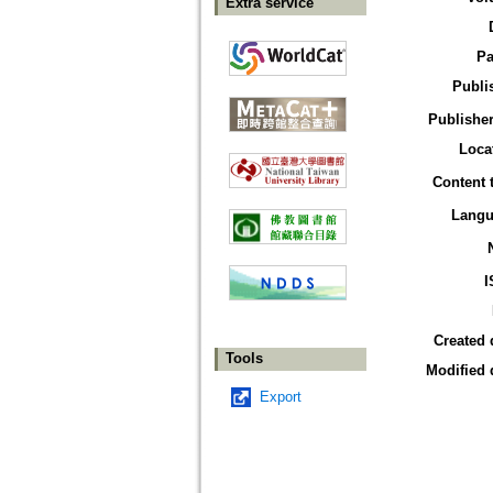
Extra service
Pa
Publi
Publisher
Loca
Content 
Langu
I
Created 
Tools
Modified 
Export