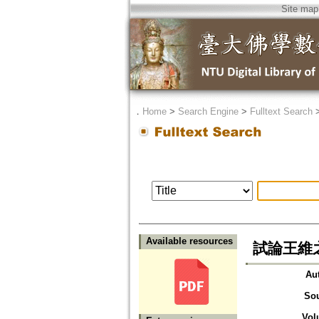
Site map
．
Home
>
Search Engine
>
Fulltext Search
Available resources
試論王維
Au
So
Vol