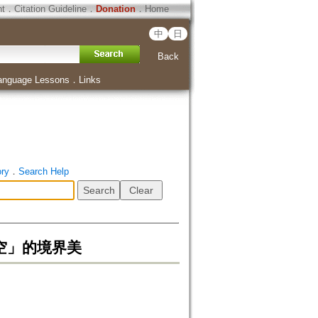
ht
．
Citation Guideline
．
Donation
．
Home
中
日
Back
anguage Lessons
．
Links
ory
．
Search Help
空」的境界美