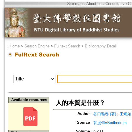
Site map
．
About us
．
Consultative C
．
Home
>
Search Engine
>
Fulltext Search
>
Bibliography Detail
Available resources
人的本質是什麼？
Author
谷口雅春 (著)
;
王炯如 
Source
菩提樹=Bodhedrum
Volume
n.203