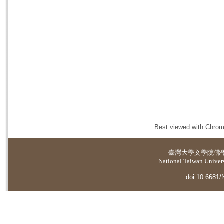
Best viewed with Chrome
臺灣大學
文學院佛
National Taiwan Universi
doi:10.6681