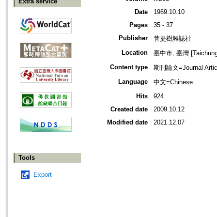
Extra service
Date
1969.10.10
Pages
35 - 37
Publisher
菩提樹雜誌社
Location
臺中市, 臺灣 [Taichung s
Content type
期刊論文=Journal Artic
Language
中文=Chinese
Hits
924
Created date
2009.10.12
Modified date
2021.12.07
Tools
Export