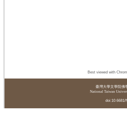
Best viewed with Chrome
臺灣大學
文學院佛
National Taiwan Universi
doi:10.6681