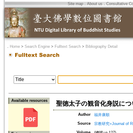
Site map
．
About us
．
Consultative C
．
Home
>
Search Engine
>
Fulltext Search
>
Bibliography Detail
Available resources
聖徳太子の観音化身説につ
Author
福井康順
Source
宗教研究=Journal of
Volume
(總號=n.127)