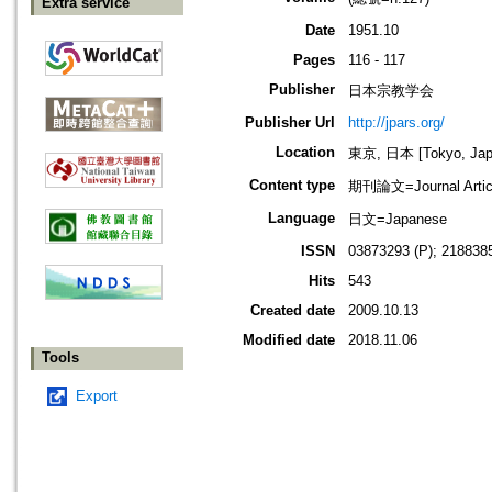
Extra service
Date
1951.10
Pages
116 - 117
Publisher
日本宗教学会
Publisher Url
http://jpars.org/
Location
東京, 日本 [Tokyo, Jap
Content type
期刊論文=Journal Artic
Language
日文=Japanese
ISSN
03873293 (P); 2188385
Hits
543
Created date
2009.10.13
Modified date
2018.11.06
Tools
Export