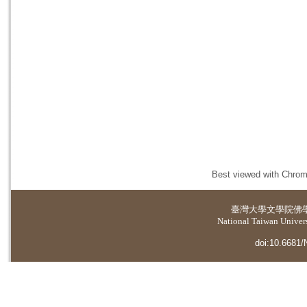
Best viewed with Chrome
臺灣大學
文學院佛
National Taiwan Universi
doi:10.6681