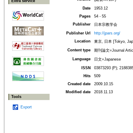
Extra service
Date
1953.12
Pages
54 - 55
Publisher
日本宗教学会
Publisher Url
http://jpars.org/
Location
東京, 日本 [Tokyo, Jap
Content type
期刊論文=Journal Artic
Language
日文=Japanese
ISSN
03873293 (P); 2188385
Hits
509
Created date
2009.10.15
Modified date
2018.11.13
Tools
Export