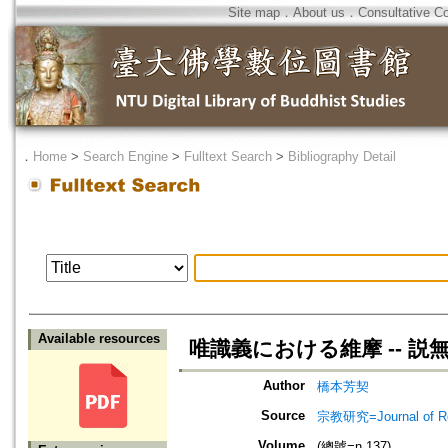
Site map
．
About us
．
Consultative C
．
Home
>
Search Engine
>
Fulltext Search
>
Bibliography Detail
Available resources
唯識義における維摩 -- 
Author
橋本芳契
Source
宗教研究=Journal of
Volume
(總號=n.137)