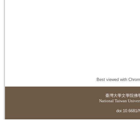
Best viewed with Chrome
臺灣大學
文學院佛
National Taiwan Universi
doi:10.6681