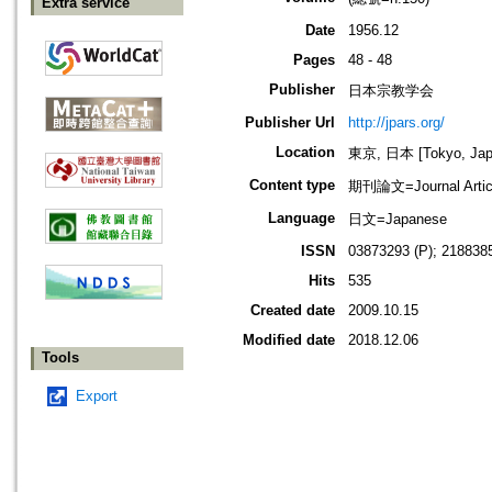
Extra service
Date
1956.12
Pages
48 - 48
Publisher
日本宗教学会
Publisher Url
http://jpars.org/
Location
東京, 日本 [Tokyo, Jap
Content type
期刊論文=Journal Artic
Language
日文=Japanese
ISSN
03873293 (P); 2188385
Hits
535
Created date
2009.10.15
Modified date
2018.12.06
Tools
Export