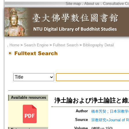
Site map
．
About us
．
Consultative C
．
Home
>
Search Engine
>
Fulltext Search
>
Bibliography Detail
Available resources
浄土論および浄土論註と維
Author
橋本芳契
;
日本宗教学
Source
宗教研究=Journal of
Volume
(總號=n.150)