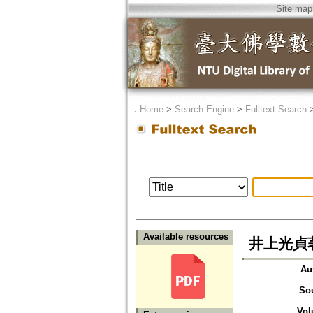
Site map
．
Home
>
Search Engine
>
Fulltext Search
Available resources
井上光貞
Au
So
Vol