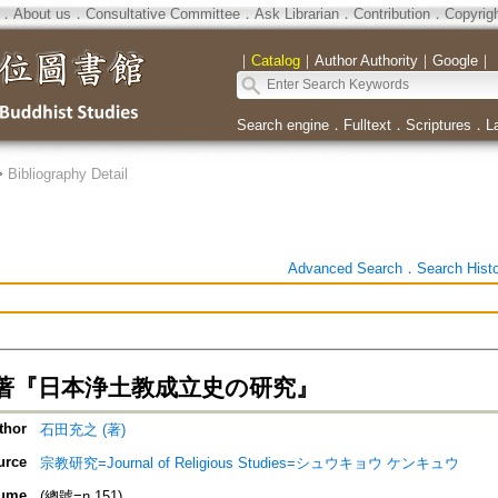
．
About us
．
Consultative Committee
．
Ask Librarian
．
Contribution
．
Copyrig
｜
Catalog
｜
Author Authority
｜
Google
｜
Search engine
．
Fulltext
．
Scriptures
．
L
>
Bibliography Detail
Advanced Search
．
Search Hist
著『日本浄土教成立史の研究』
thor
石田充之 (著)
urce
宗教研究=Journal of Religious Studies=シュウキョウ ケンキュウ
ume
(總號=n.151)