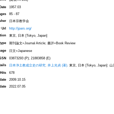
Date
1957.03
ages
85 - 87
sher
日本宗教学会
 Url
http://jpars.org/
tion
東京, 日本 [Tokyo, Japan]
type
期刊論文=Journal Article; 書評=Book Review
uage
日文=Japanese
ISSN
03873293 (P); 21883858 (E)
ails
日本浄土教成立史の研究
.
井上光貞 (著)
. 東京, 日本 [Tokyo, Japan]: 
Hits
678
date
2009.10.15
date
2022.07.05