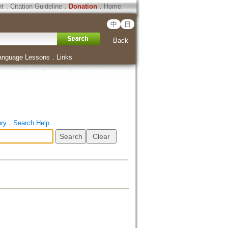
ht
．
Citation Guideline
．
Donation
．
Home
中
日
Back
anguage Lessons
．
Links
ory
．
Search Help