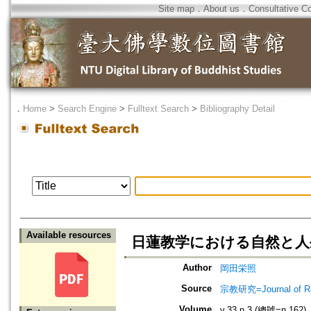
Site map
．
About us
．
Consultative C
．
Home
>
Search Engine
>
Fulltext Search
>
Bibliography Detail
Available resources
日蓮教学における自然と人
Author
岡田栄照
Source
宗教研究=Journal of
Volume
v.33 n.3 (總號=n.162)