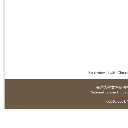
Best viewed with Chrome
臺灣大學
文學院佛
National Taiwan Universi
doi:10.6681