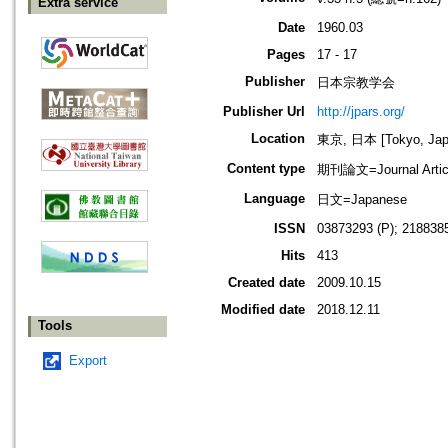
Extra service
Date
1960.03
Pages
17 - 17
Publisher
日本宗教学会
Publisher Url
http://jpars.org/
Location
東京, 日本 [Tokyo, Jap
Content type
期刊論文=Journal Artic
Language
日文=Japanese
ISSN
03873293 (P); 2188385
Hits
413
Created date
2009.10.15
Modified date
2018.12.11
Tools
Export