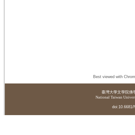
Best viewed with Chrome
臺灣大學
文學院佛
National Taiwan Universi
doi:10.6681