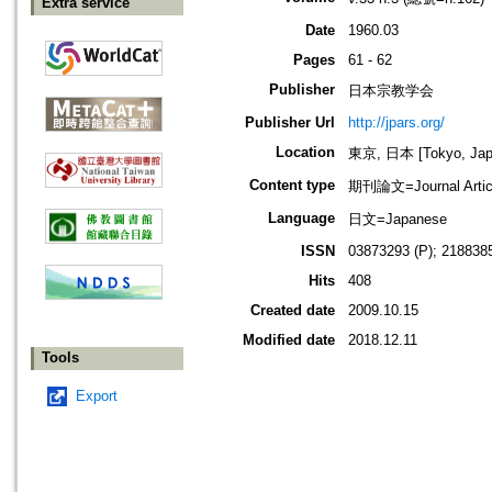
Extra service
Date
1960.03
Pages
61 - 62
Publisher
日本宗教学会
Publisher Url
http://jpars.org/
Location
東京, 日本 [Tokyo, Jap
Content type
期刊論文=Journal Artic
Language
日文=Japanese
ISSN
03873293 (P); 2188385
Hits
408
Created date
2009.10.15
Modified date
2018.12.11
Tools
Export