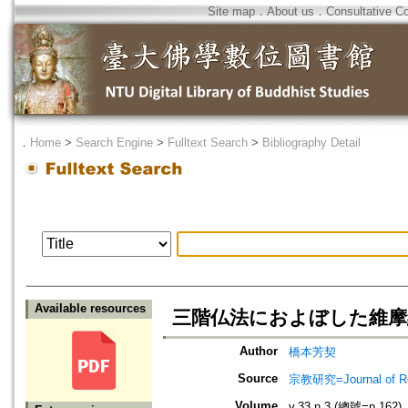
Site map
．
About us
．
Consultative C
．
Home
>
Search Engine
>
Fulltext Search
>
Bibliography Detail
Available resources
三階仏法におよぼした維摩
Author
橋本芳契
Source
宗教研究=Journal of
Volume
v.33 n.3 (總號=n.162)