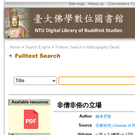
Site map
．
About us
．
Consultative C
．
Home
>
Search Engine
>
Fulltext Search
>
Bibliography Detail
Available resources
非僧非俗の立場
Author
橋本芳契
Source
宗教研究=Journal of
Volume
v.35 n.3 (總號=n.170)