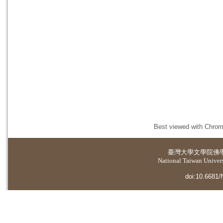
Best viewed with Chrome
臺灣大學
文學院佛
National Taiwan Universi
doi:10.6681