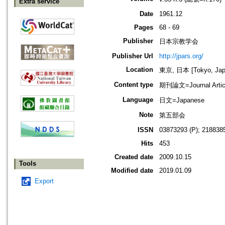
Extra service
Date
1961.12
Pages
68 - 69
Publisher
日本宗教学会
Publisher Url
http://jpars.org/
Location
東京, 日本 [Tokyo, Jap
Content type
期刊論文=Journal Artic
Language
日文=Japanese
Note
第五部会
ISSN
03873293 (P); 2188385
Hits
453
Created date
2009.10.15
Tools
Modified date
2019.01.09
Export