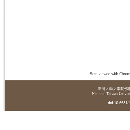
Best viewed with Chrome
臺灣大學
文學院佛
National Taiwan Universi
doi:10.6681