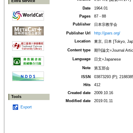
Extra service
Date
1964.01
Pages
87 - 88
Publisher
日本宗教学会
Publisher Url
http://jpars.org/
Location
東京, 日本 [Tokyo, Jap
Content type
期刊論文=Journal Artic
Language
日文=Japanese
Note
第五部会
ISSN
03873293 (P); 2188385
Hits
412
Created date
2009.10.16
Tools
Modified date
2019.01.11
Export