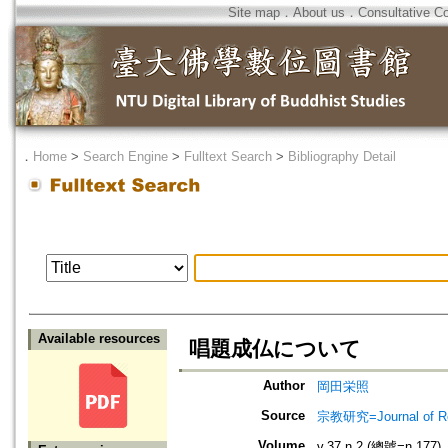
Site map
．
About us
．
Consultative C
．
Home
>
Search Engine
>
Fulltext Search
>
Bibliography Detail
Available resources
唱題成仏について
Author
岡田栄照
Source
宗教研究=Journal of
Volume
v.37 n.2 (總號=n.177)