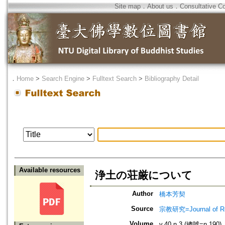
Site map
．
About us
．
Consultative C
．
Home
>
Search Engine
>
Fulltext Search
>
Bibliography Detail
Available resources
浄土の荘厳について
Author
橋本芳契
Source
宗教研究=Journal of
Volume
v.40 n.3 (總號=n.190)