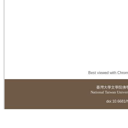
Best viewed with Chrome
臺灣大學
文學院佛
National Taiwan Universi
doi:10.6681