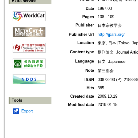
Extra service
Date
1967.03
Pages
108 - 109
Publisher
日本宗教学会
Publisher Url
http://jpars.org/
Location
東京, 日本 [Tokyo, Jap
Content type
期刊論文=Journal Artic
Language
日文=Japanese
Note
第三部会
ISSN
03873293 (P); 2188385
Hits
385
Created date
2009.10.19
Tools
Modified date
2019.01.15
Export