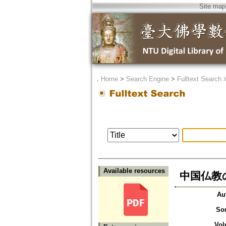
Site map
．
Home
>
Search Engine
>
Fulltext Search
Available resources
中国仏教
Au
So
Vol