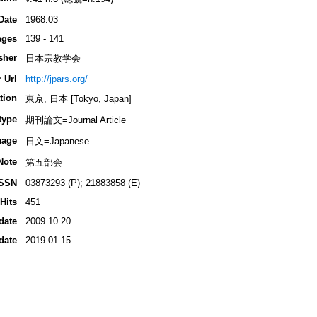
Date
1968.03
ages
139 - 141
sher
日本宗教学会
 Url
http://jpars.org/
tion
東京, 日本 [Tokyo, Japan]
type
期刊論文=Journal Article
uage
日文=Japanese
Note
第五部会
ISSN
03873293 (P); 21883858 (E)
Hits
451
date
2009.10.20
date
2019.01.15