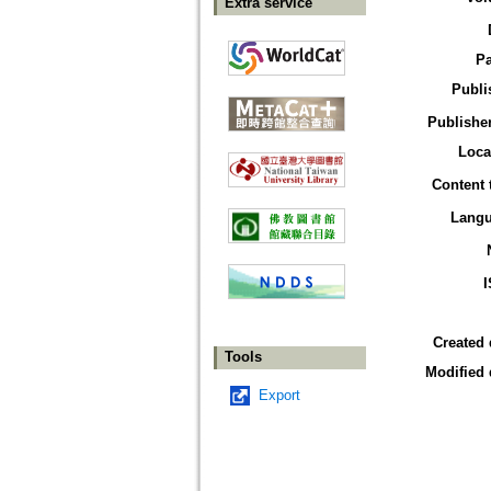
Extra service
P
Publi
Publisher
Loca
Content 
Lang
Created 
Tools
Modified 
Export