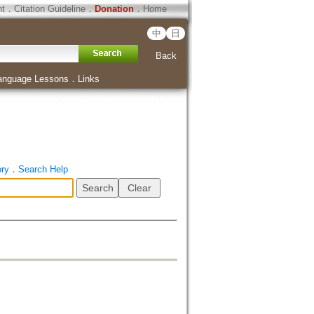
ht
．
Citation Guideline
．
Donation
．
Home
中
日
Back
anguage Lessons
．
Links
ory
．
Search Help