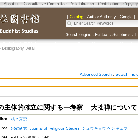
．
About us
．
Consultative Committee
．
Ask Librarian
．
Contribution
．
Copyrig
｜
Catalog
｜
Author Authority
｜
Google
｜
Search engine
．
Fulltext
．
Scriptures
．
L
>
Bibliography Detail
Advanced Search
．
Search Hist
の主体的確立に関する一考察 -- 大拙禅について
thor
橋本芳契
urce
宗教研究=Journal of Religious Studies=シュウキョウ ケンキュウ
ume
v.41 n.3 (總號=n.194)