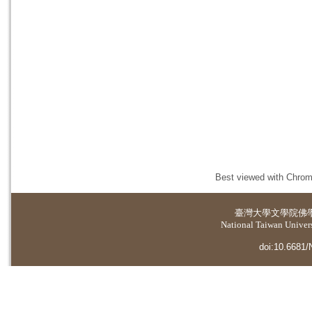
Best viewed with Chrome
臺灣大學
文學院佛
National Taiwan Universi
doi:10.6681