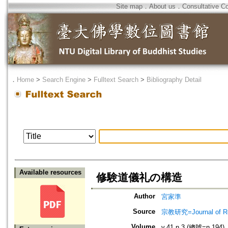
Site map
．
About us
．
Consultative C
．
Home
>
Search Engine
>
Fulltext Search
>
Bibliography Detail
Available resources
修験道儀礼の構造
Author
宮家準
Source
宗教研究=Journal of
Volume
v.41 n.3 (總號=n.194)