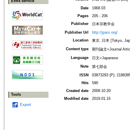
Extra service
Date
1968.03
Pages
205 - 206
Publisher
日本宗教学会
Publisher Url
http://jpars.org/
Location
東京, 日本 [Tokyo, Jap
Content type
期刊論文=Journal Artic
Language
日文=Japanese
Note
第七部会
ISSN
03873293 (P); 2188385
Hits
590
Created date
2009.10.20
Tools
Modified date
2019.01.15
Export