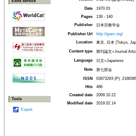
Extra service
Date
1970.03
Pages
139 - 140
Publisher
日本宗教学会
Publisher Url
http://jpars.org/
Location
東京, 日本 [Tokyo, Jap
Content type
期刊論文=Journal Artic
Language
日文=Japanese
Note
第七部会
ISSN
03873293 (P); 2188385
Hits
486
Created date
2009.10.22
Tools
Modified date
2019.02.14
Export