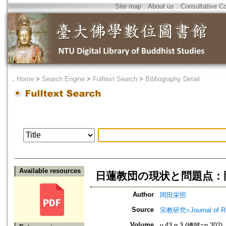
Site map
．
About us
．
Consultative C
．
Home
>
Search Engine
>
Fulltext Search
>
Bibliography Detail
Available resources
日蓮教団の現状と問題点：
Author
岡田栄照
Source
宗教研究=Journal of
Volume
v.43 n.3 (總號=n.202)