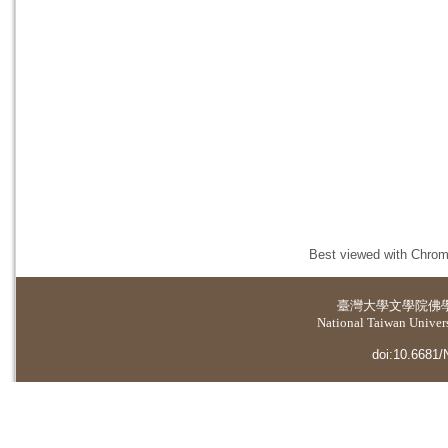
Best viewed with Chrome
臺灣大學
文學院佛
National Taiwan Universi
doi:10.6681