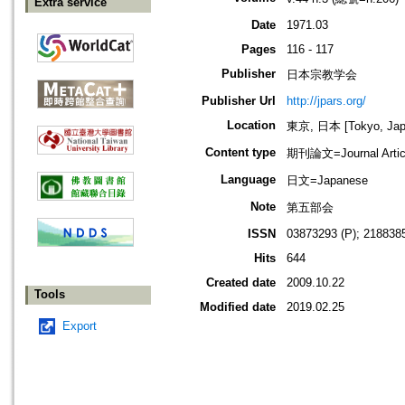
Extra service
Date
1971.03
Pages
116 - 117
Publisher
日本宗教学会
Publisher Url
http://jpars.org/
Location
東京, 日本 [Tokyo, Jap
Content type
期刊論文=Journal Artic
Language
日文=Japanese
Note
第五部会
ISSN
03873293 (P); 2188385
Hits
644
Created date
2009.10.22
Tools
Modified date
2019.02.25
Export