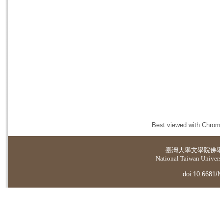
Best viewed with Chrome
臺灣大學
文學院佛
National Taiwan Universi
doi:10.6681