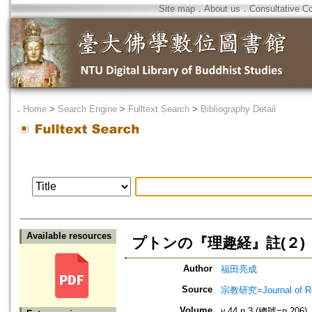
Site map
．
About us
．
Consultative C
．
Home
>
Search Engine
>
Fulltext Search
>
Bibliography Detail
Available resources
プトンの『理趣経』註(２)
Author
福田亮成
Source
宗教研究=Journal of
Volume
v.44 n.3 (總號=n.206)