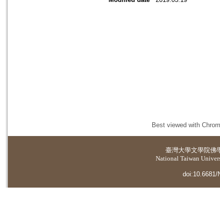
Best viewed with Chrome
臺灣大學
文學院佛
National Taiwan Universi
doi:10.6681