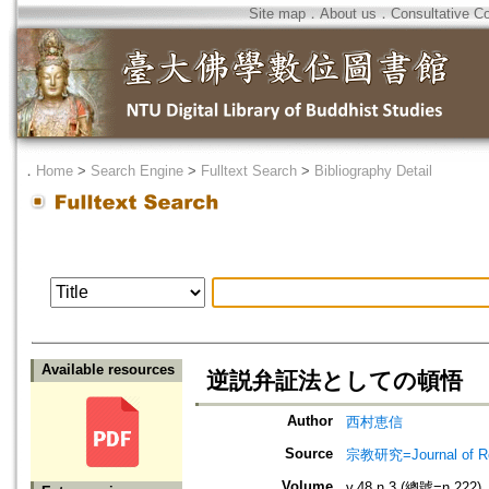
Site map
．
About us
．
Consultative C
．
Home
>
Search Engine
>
Fulltext Search
>
Bibliography Detail
Available resources
逆説弁証法としての頓悟
Author
西村恵信
Source
宗教研究=Journal of
Volume
v.48 n.3 (總號=n.222)