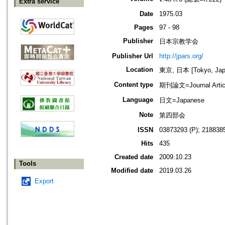
Extra service
Date
1975.03
Pages
97 - 98
Publisher
日本宗教学会
Publisher Url
http://jpars.org/
Location
東京, 日本 [Tokyo, Jap
Content type
期刊論文=Journal Artic
Language
日文=Japanese
Note
第四部会
ISSN
03873293 (P); 2188385
Hits
435
Created date
2009.10.23
Tools
Modified date
2019.03.26
Export