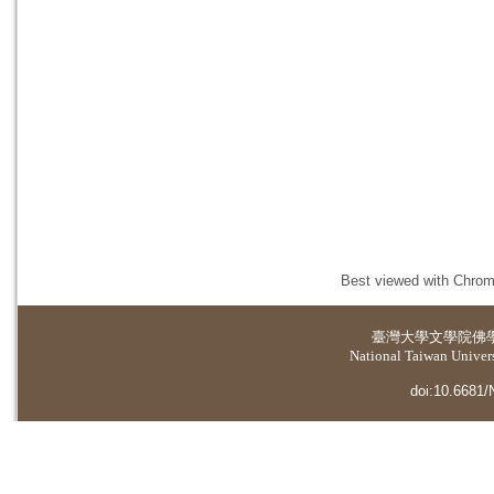
Best viewed with Chrome
臺灣大學
文學院佛
National Taiwan Universi
doi:10.6681